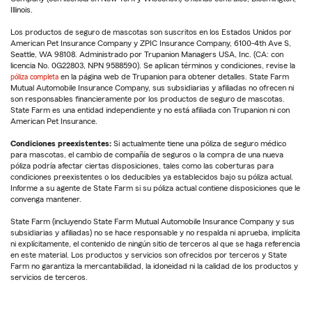
Illinois.
Los productos de seguro de mascotas son suscritos en los Estados Unidos por
American Pet Insurance Company y ZPIC Insurance Company, 6100-4th Ave S,
Seattle, WA 98108. Administrado por Trupanion Managers USA, Inc. (CA: con
licencia No. 0G22803, NPN 9588590). Se aplican términos y condiciones, revise la
póliza completa
en la página web de Trupanion para obtener detalles. State Farm
Mutual Automobile Insurance Company, sus subsidiarias y afiliadas no ofrecen ni
son responsables financieramente por los productos de seguro de mascotas.
State Farm es una entidad independiente y no está afiliada con Trupanion ni con
American Pet Insurance.
Condiciones preexistentes:
Si actualmente tiene una póliza de seguro médico
para mascotas, el cambio de compañía de seguros o la compra de una nueva
póliza podría afectar ciertas disposiciones, tales como las coberturas para
condiciones preexistentes o los deducibles ya establecidos bajo su póliza actual.
Informe a su agente de State Farm si su póliza actual contiene disposiciones que le
convenga mantener.
State Farm (incluyendo State Farm Mutual Automobile Insurance Company y sus
subsidiarias y afiliadas) no se hace responsable y no respalda ni aprueba, implícita
ni explícitamente, el contenido de ningún sitio de terceros al que se haga referencia
en este material. Los productos y servicios son ofrecidos por terceros y State
Farm no garantiza la mercantabilidad, la idoneidad ni la calidad de los productos y
servicios de terceros.