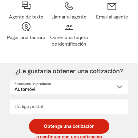
Agente de texto
Llamar al agente
Email al agente
Pagar una factura
Obtén una tarjeta
de identificación
¿Le gustaría obtener una cotización?
Seleccione un producto
Seleccione
un
nombre
de
producto
del
Código postal
Ingresa
Ingresa
_____
menú
un
un
desplegable
código
código
postal
postal
Obtenga una cotización
de
de
5
5
o continuar con una cotización