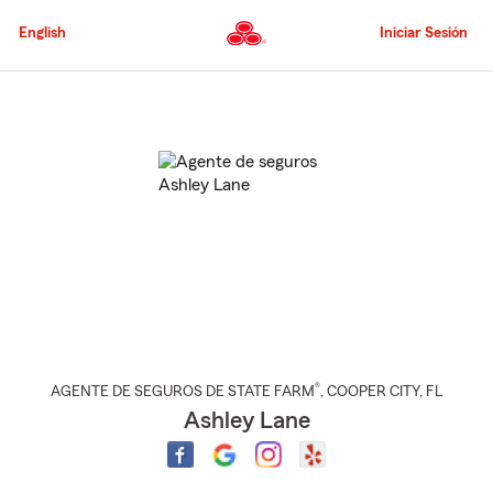
Pasar
al
English
Iniciar Sesión
contenido
principal
Comienzo
del
contenido
principal
®
AGENTE DE SEGUROS DE STATE FARM
,
COOPER CITY
, FL
Ashley Lane